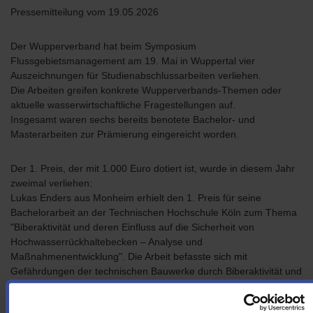
Pressemitteilung vom 19.05.2026
Der Wupperverband hat beim Symposium
Flussgebietsmanagement am 19. Mai in Wuppertal vier
Auszeichnungen für Studienabschlussarbeiten verliehen.
Die Arbeiten greifen konkrete Wupperverbands-Themen oder
aktuelle wasserwirtschaftliche Fragestellungen auf.
Insgesamt waren sechs bereits benotete Bachelor- und
Masterarbeiten zur Prämierung eingereicht worden.
Der 1. Preis, der mit 1.000 Euro dotiert ist, wurde in diesem Jahr
zweimal verliehen:
Lukas Enders aus Monheim erhielt den 1. Preis für seine
Bachelorarbeit an der Technischen Hochschule Köln zum Thema
"Biberaktivität und deren Einfluss auf die Sicherheit von
Hochwasserrückhaltebecken – Analyse und
Maßnahmenentwicklung". Die Arbeit befasste sich mit
Gefährdungen der technischen Bauwerke durch Biberaktivität und
zeigte mögliche Schutzmaßnahmen sowie auch den Bedarf an
klaren rechtlichen Rahmenbedingungen im Kontext zwischen