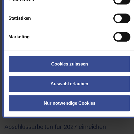
Der 3. Preis, der mit 500 Euro dotiert ist, ging an Christian
Lammers aus Schiefbahn. In seiner Masterarbeit an der Radboud
Statistiken
University Nijmegen untersuchte er "Deep Learning Based
Surrogate Models for Hydraulic Simulations". Diese Masterarbeit
im Kontext des Projekts Bergisches Hochwassermeldesystem 4.0
Marketing
untersuchte das enorme Potenzial Künstlicher Intelligenz (KI).
Durch Deep-Learning Methodik und eine spezielle KI-Architektur
können präzise Hochwassergefahrenkarten schneller erstellt und
die Vorhersage von Hochwässern enorm beschleunigt werden.
Cookies zulassen
"In diesem Jahr hat mich erneut die Themenvielfalt der
eingereichten Abschlussarbeiten und ihre hohe Qualität sehr
Auswahl erlauben
beeindruckt", freut sich Wupperverbands-Vorstand Ingo Noppen
anlässlich der Prämierung. "Es zeigt sich, die Wasserwirtschaft
hat für junge Forschende viele spannende Themen zu bieten.
Nur notwendige Cookies
Und die prämierten Arbeiten liefern uns viele konkrete
Ansatzpunkte und Hilfestellungen für unsere tägliche Arbeit."
Abschlussarbeiten für 2027 einreichen