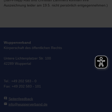
(Jan-Philipp Rau und Christian Lammers konnten ihre
Auszeichnung leider am 19.5. nicht persönlich entgegennehmen.)
Wupperverband
Körperschaft des öffentlichen Rechts
Untere Lichtenplatzer Str. 100
42289 Wuppertal
Tel.: +49 202 583 - 0
Fax: +49 202 583 - 101
comment
Seitenfeedback
mail
info@wupperverband.de