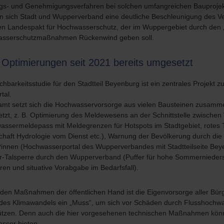
gs- und Genehmigungsverfahren bei solchen umfangreichen Bauprojekt
en sich Stadt und Wupperverband eine deutliche Beschleunigung des V
len Landespakt für Hochwasserschutz, der im Wuppergebiet durch den „
sserschutzmaßnahmen Rückenwind geben soll.
 Optimierungen seit 2021 bereits umgesetzt
hbarkeitsstudie für den Stadtteil Beyenburg ist ein zentrales Projekt
tal.
amt setzt sich die Hochwasservorsorge aus vielen Bausteinen zusamme
tzt, z. B. Optimierung des Meldewesens an der Schnittstelle zwische
assermeldepass mit Meldegrenzen für Hotspots im Stadtgebiet, rotes T
chaft Hydrologie vom Dienst etc.), Warnung der Bevölkerung durch die
*innen (Hochwasserportal des Wupperverbandes mit Stadtteilseite Bey
-Talsperre durch den Wupperverband (Puffer für hohe Sommernieders
ren und situative Vorabgabe im Bedarfsfall).
den Maßnahmen der öffentlichen Hand ist die Eigenvorsorge aller Bür
 des Klimawandels ein „Muss“, um sich vor Schäden durch Flusshochwa
ützen. Denn auch die hier vorgesehenen technischen Maßnahmen könne
sser bieten.