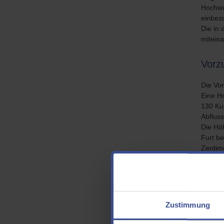
Hochwa
einbez
Die in
miteina
Vorz
Die Vor
Eine H
130 Kub
Abflus
Die Hö
Furt be
Zentim
Für di
Das Sch
Förderw
Zustimmung
Ein wei