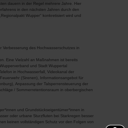
en dauern in der Regel mehrere Jahre. Hier
erfahrens in den nächsten Jahren durch den
Regionalpakt Wupper“ konkretisiert wird und
 zur Verbesserung des Hochwasserschutzes in
n. Eine Vielzahl an Maßnahmen ist bereits
n Wupperverband und Stadt Wuppertal
elefon in Hochwasserfall, Videokanal der
 Feuerwehr (Sirenen), Informationsangebot für
enburg), Anpassung der Talsperrensteuerung der
chläge / Sommerretentionsraum in oberbergischen
ger*innen und Grundstückseigentümer*innen in
sser oder urbane Sturzfluten bei Starkregen besser
n keinen vollständigen Schutz vor den Folgen von