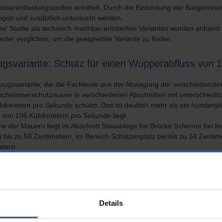
sserentlastungsstollen ermittelt. Durch die Einbindung der Bürgerinn
ogen und zusätzlich untersucht werden.
 der Studie als technisch machbar ermittelten Varianten wurden anhan
nder verglichen, um die geeignetste Variante zu finden.
ugsvariante: Schutz für einen Wupperabfluss von
zugsvariante, die die Fachleute aus der Abwägung der verschiedensten 
ochwasserschutzmauer in verschiedenen Abschnitten mit unterschiedli
ikmetern pro Sekunde schützt. Das ist deutlich mehr als ein hundertj
s von 106 Kubikmetern pro Sekunde liegt.
he der Mauern liegt im Abschnitt Stauanlage bis Brücke Schemm bei b
i bis zu 50 Zentimetern, im Bereich Schützenplatz bei bis zu 34 Zentime
etern.
ese Vorzugsvariante sprechen mehrere Faktoren:
utzziel 130 m³/s bedeutet keine Verschärfung der Situation für Unterli
ahrscheinlichkeit und liegt deutlich höher als der Standard hundertjä
Details
teres Plus: Die Variante ermöglicht, dass bei Bedarf durch eine erhö