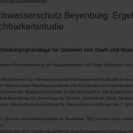
isse der Machbarkeitsstudie
hwasserschutz Beyenburg: Erge
hbarkeitsstudie
cheidungsgrundlage für Gremien von Stadt und Wu
same Pressemitteilung von Wupperverband und Stadt Wuppertal vom
 Möglichkeiten zur Verbesserung des Hochwasserschutzes gibt es im O
im Rahmen einer Machbarkeitsstudie von Fachleuten und Ingenieurbüro
al hatte der Wupperverband die Studie durchgeführt. Die Ergebnisse l
feld-Beyenburg, im „Ausschuss für Umwelt, Gesundheit, Klima, Verbrau
einer Informationsveranstaltung für Bürgerinnen und Bürger am 7. Juli 
em Start der Machbarkeitsstudie im November 2022 wurden auch weit
rt.
amt wurden fünf Trassenvarianten für eine Hochwasserschutzmauer und