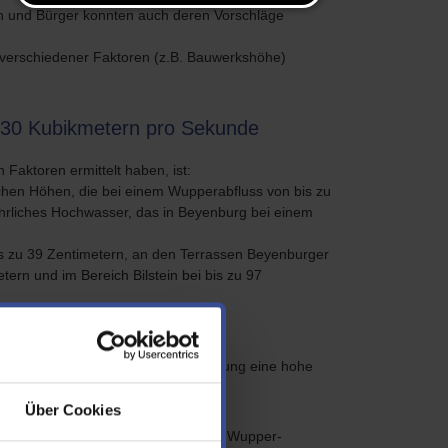
en und Bürger konnten auch deren Vorschläge
d verschiedener Faktoren (z.B. Bauwerkshöhe)
 130 Kubikmetern pro Sekunde
Faktoren ermittelt haben, ist:
chen Höhen, die bei einem Wupperabfluss von bis zu
ährliches Hochwasser, das in Beyenburg bei einem
is zu 39 Zentimetern, an den Terrassen Beyenburger
tern und im Bereich Bilstein bei bis zu 97
eger, hat nach derzeitiger Einschätzung eine hohe
hrliches Hochwasser.
Über Cookies
hte Abgabe in der oberhalb gelegenen Wupper-