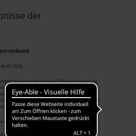
bnisse der
pperverband
 08.07.2026
rtsteil Wuppertal-Beyenburg? Diese Fragestellung
s eingehend geprüft. Im Auftrag der Stadt
iegen nun vor. Sie wurden in der Bezirksvertretung
cherschutz und Nachhaltigkeit“ der Stadt Wuppertal
vorgestellt.
ere ergänzende Themen und Fragestellungen
 zwei Varianten für einen