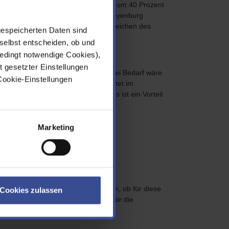
durch die Schutzwirkung einer Mauer um 40 Prozent
unde), ohne dass Überflutungen in Beyenburg
inaus und kommt auch weiteren Bereichen des
gespeicherten Daten sind
selbst entscheiden, ob und
edingt notwendige Cookies),
de Faktoren berücksichtigt:
t gesetzter Einstellungen
ersperren. Eine spätere Erhöhung bei Bedarf wäre
Cookie-Einstellungen
ten und – besonders wichtig – er bietet im
nur wenige Tore und Durchlässe, dies ist ein Vorteil
Marketing
Homepage eingestellt:
cht. Der nächste Schritt ist zu prüfen, ob für diese
Cookies zulassen
s dann, einen politischen Beschuss für die