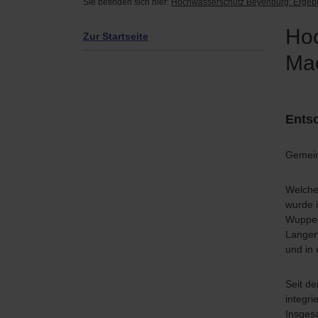
Sie befinden sich hier:
Hochwasserschutz Beyenburg: Ergebn
Hoc
Zur Startseite
Mac
Ents
Gemein
Welche
wurde 
Wuppert
Langer
und in 
Seit d
integrie
Insges