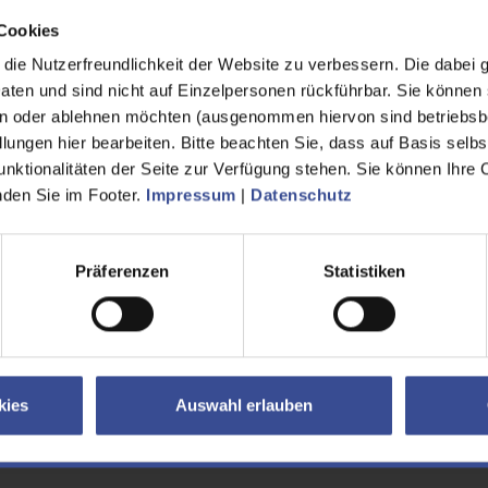
rre zusätzlicher Puffer geschaffen werden. Die Vorabgabe kann dann 
Cookies
ausfallen als heute (70 Kubikmeter statt heute 50 Kubikmeter pro Sek
hen. Somit wirkt diese Hochwasserschutzmaßnahme über Beyenburg h
ie Nutzerfreundlichkeit der Website zu verbessern. Die dabei 
ebietes zugute.
en und sind nicht auf Einzelpersonen rückführbar. Sie können 
n oder ablehnen möchten (ausgenommen hiervon sind betriebsb
die Trassenführung und Mauerhöhen der Vorzugsvariante werden folgen
lungen hier bearbeiten. Bitte beachten Sie, dass auf Basis selbs
uern bieten Schutz, ohne den Menschen die Sicht auf die Wupper zu v
unktionalitäten der Seite zur Verfügung stehen. Sie können Ihre 
. Die Funktion des Schützenplatzes, z. B. als Kirmesplatz, bliebe erhal
inden Sie im Footer.
Impressum
|
Datenschutz
serfall Platz als Logistikfläche für Einsatzkräfte. Die Trasse erfordert 
 späteren Unterhaltung.
Präferenzen
Statistiken
äsentation sowie ein Kurzbericht zur Machbarkeitsstudie sind auf der 
sserschutz Beyenburg | Wupperverband
geht es weiter?
 Fertigstellung der Machbarkeitsstudie ist ein wichtiger Meilenstein errei
kies
Auswahl erlauben
e vom Land Fördermittel bereitgestellt werden können. Weiterhin gilt e
ung der Maßnahmen herbeizuführen.