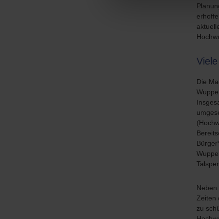
Planun
erhoff
aktuel
Hochwa
Viele
Die Mac
Wupper
Insges
umgese
(Hochw
Bereits
Bürger
Wupper
Talsper
Neben 
Zeiten
zu sch
Hochwa