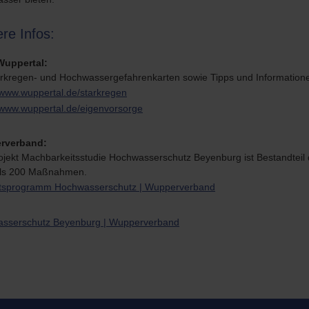
ere Infos:
Wuppertal:
arkregen- und Hochwassergefahrenkarten sowie Tipps und Informatione
/www.wuppertal.de/starkregen
//www.wuppertal.de/eigenvorsorge
rverband:
ojekt Machbarkeitsstudie Hochwasserschutz Beyenburg ist Bestandtei
ls 200 Maßnahmen.
tsprogramm Hochwasserschutz | Wupperverband
sserschutz Beyenburg | Wupperverband