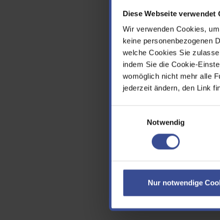
Talspe
Diese Webseite verwendet 
höher 
entste
Wir verwenden Cookies, um d
Stadtg
keine personenbezogenen Dat
welche Cookies Sie zulasse
Durch 
indem Sie die Cookie-Einstel
Die Ma
womöglich nicht mehr alle F
möglich
jederzeit ändern, den Link f
Hochwas
bei der
Einwilligungsauswahl
Notwendig
Eine Pr
Hochwa
Wie 
Mit der
Nur notwendige Coo
Variant
Umsetz