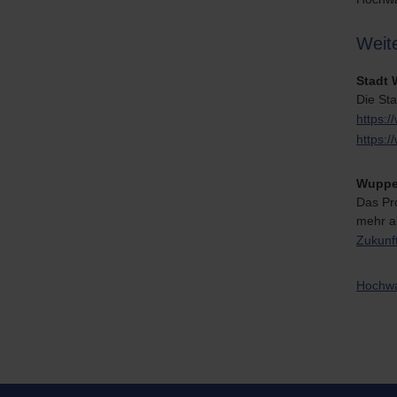
Weit
Stadt 
Die St
https:/
https:
Wuppe
Das Pr
mehr a
Zukunf
Hochwa