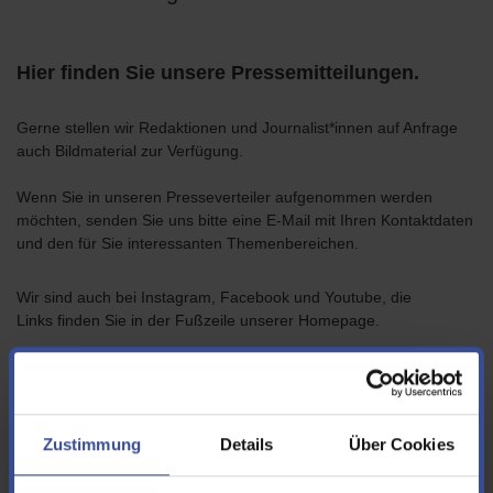
Hier finden Sie unsere Pressemitteilungen.
Gerne stellen wir Redaktionen und Journalist*innen auf Anfrage
auch Bildmaterial zur Verfügung.
Wenn Sie in unseren Presseverteiler aufgenommen werden
möchten, senden Sie uns bitte eine E-Mail mit Ihren Kontaktdaten
und den für Sie interessanten Themenbereichen.
Wir sind auch bei Instagram, Facebook und Youtube, die
Links finden Sie in der Fußzeile unserer Homepage.
2026
2025
2024
2023
Zustimmung
Details
Über Cookies
< zurück
1
2
3
4
5
6
vor >