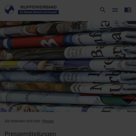
menu_book
search
menu
Suche
Menü
Sie befinden sich hier:
Presse
Pressemitteilungen