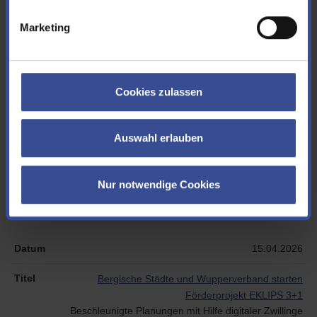
Teils weniger als die Hälfte der üblichen Regenmenge
Marketing
07.05.2026
Wasser- und Naturschutz im Blick
Cookies zulassen
Gemeinsame Kontrollen von Unterer Wasserbehörde und
Wupperverband an der Großen Dhünn-Talsperre
Auswahl erlauben
23.04.2026
Nur notwendige Cookies
130 Jahre Wupper-Talsperren-Genossenschaft
Meilenstein der Wasserwirtschaft im Bergischen Land
15.04.2026
Bergische Städte und Wupperverband starten
Förderprojekt EKLIPS 3+1
Beschleunigte Planungen mit Hilfe digitaler Zwillinge