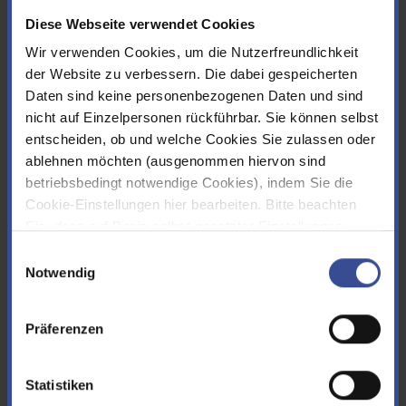
Diese Webseite verwendet Cookies
nach Datum
nach ABC
Wir verwenden Cookies, um die Nutzerfreundlichkeit
der Website zu verbessern. Die dabei gespeicherten
Datum
Titel
13.05.2026
Daten sind keine personenbezogenen Daten und sind
nicht auf Einzelpersonen rückführbar. Sie können selbst
Bever-Talsperre: Badestelle Zornige Ameise
entscheiden, ob und welche Cookies Sie zulassen oder
vorübergehend gesperrt
ablehnen möchten (ausgenommen hiervon sind
Baden an den drei anderen Badestellen der Bever-Talsperre ist
möglich
betriebsbedingt notwendige Cookies), indem Sie die
Cookie-Einstellungen hier bearbeiten. Bitte beachten
Sie, dass auf Basis selbst gesetzter Einstellungen
12.05.2026
womöglich nicht mehr alle Funktionalitäten der Seite zur
Einwilligungsauswahl
Quaggamuschel: Wupperverband will der Ausbreitung
Verfügung stehen. Sie können Ihre Cookie-
Notwendig
vorbeugen
Einstellungen jederzeit ändern, den Link finden Sie im
Präventionsmaßnahmen an Talsperren
Footer.
Impressum
|
Datenschutz
Präferenzen
11.05.2026
Statistiken
Trockener April mit vielen Sonnenstunden