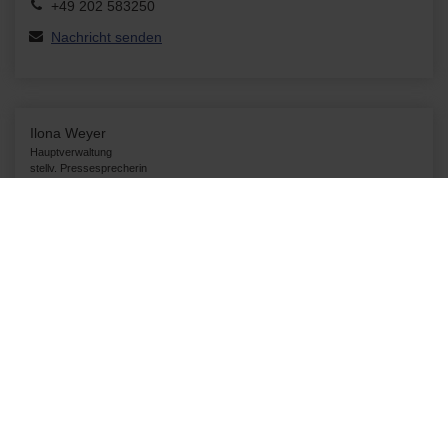
+49 202 583250
Nachricht senden
Ilona Weyer
Hauptverwaltung
stellv. Pressesprecherin
Untere Lichtenplatzer Str. 100
42289 Wuppertal
+49 202 583233
Nachricht senden
Wupperverband
Seit 1930 gestalten wir beim Wupperverband die Zukunft des