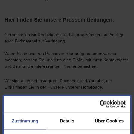
Hier finden Sie unsere Pressemitteilungen.
Gerne stellen wir Redaktionen und Journalist*innen auf Anfrage
auch Bildmaterial zur Verfügung.
Wenn Sie in unseren Presseverteiler aufgenommen werden
möchten, senden Sie uns bitte eine E-Mail mit Ihren Kontaktdaten
und den für Sie interessanten Themenbereichen.
Wir sind auch bei Instagram, Facebook und Youtube, die
Links finden Sie in der Fußzeile unserer Homepage.
2026
2025
2024
2023
Zustimmung
Details
Über Cookies
< zurück
1
...
8
9
10
...
13
vor >