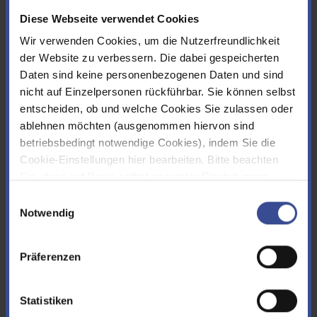
Diese Webseite verwendet Cookies
nach Datum
nach ABC
Wir verwenden Cookies, um die Nutzerfreundlichkeit
der Website zu verbessern. Die dabei gespeicherten
Datum
Titel
26.05.2023
Daten sind keine personenbezogenen Daten und sind
nicht auf Einzelpersonen rückführbar. Sie können selbst
Noch Plätze frei: Exkursion Flora und Fauna im Tal der
entscheiden, ob und welche Cookies Sie zulassen oder
Rönsahl am 2. Juni
ablehnen möchten (ausgenommen hiervon sind
10 Jahre Umweltnetzwerk Biologische Stationen und
Wupperverband
betriebsbedingt notwendige Cookies), indem Sie die
Cookie-Einstellungen hier bearbeiten. Bitte beachten
Sie, dass auf Basis selbst gesetzter Einstellungen
22.05.2023
womöglich nicht mehr alle Funktionalitäten der Seite zur
Einwilligungsauswahl
Nasser April
Verfügung stehen. Sie können Ihre Cookie-
Notwendig
Circa 30 Liter Regen mehr als sonst im April
Einstellungen jederzeit ändern, den Link finden Sie im
Footer.
Impressum
|
Datenschutz
Präferenzen
22.05.2023
Wupper-Talsperre: Hauptsperre wieder vollständig für
Statistiken
Boote und Angeln geöffnet