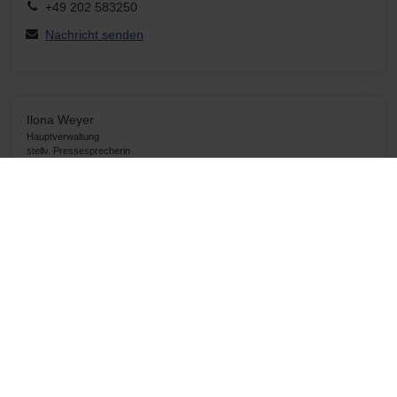
+49 202 583250
Nachricht senden
Ilona Weyer
Hauptverwaltung
stellv. Pressesprecherin
Untere Lichtenplatzer Str. 100
42289 Wuppertal
+49 202 583233
Nachricht senden
Wupperverband
Seit 1930 gestalten wir beim Wupperverband die Zukunft des