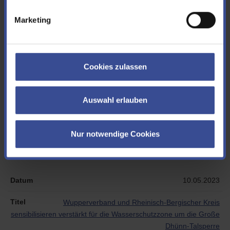
Die letzte Ölsperre wurde entfernt
Marketing
17.05.2023
Gemeinsam für Artenschutz und biologische Vielfalt
Cookies zulassen
10 Jahre Umweltnetzwerk Biologische Stationen und
Wupperverband
Auswahl erlauben
10.05.2023
Nur notwendige Cookies
Wupperverband zeichnet Studienarbeiten aus
Vier Arbeiten mit hohem Praxisbezug prämiert
10.05.2023
Wupperverband und Rheinisch-Bergischer Kreis
sensibilisieren verstärkt für die Wasserschutzzone um die Große
Dhünn-Talsperre