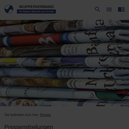
menu_book
search
menu
Suche
Menü
Sie befinden sich hier:
Presse
Pressemitteilungen